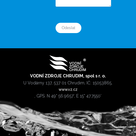
VODNÍ ZDROJE CHRUDIM, spol s r. o.
U Vodárny 137, 537 01 Chrudim, IČ: 15053865,
www.vz.cz
, GPS: N 49° 56.9657’, E 15° 47.7550’