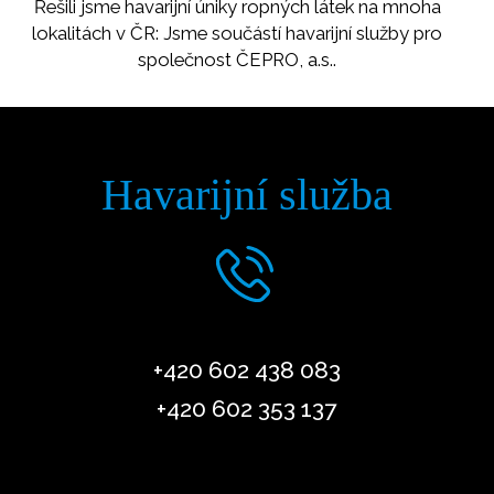
Řešili jsme havarijní úniky ropných látek na mnoha
lokalitách v ČR: Jsme součástí havarijní služby pro
společnost ČEPRO, a.s..
Havarijní služba
+420 602 438 083
+420 602 353 137