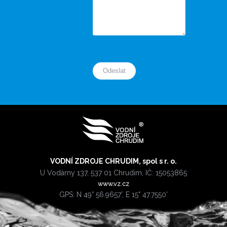
VODNÍ ZDROJE CHRUDIM, spol s r. o.
U Vodárny 137, 537 01 Chrudim, IČ: 15053865
www.vz.cz
GPS: N 49° 56.9657’, E 15° 47.7550’