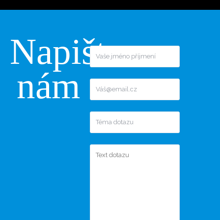
Napište
nám